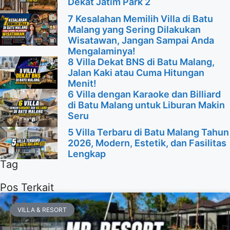
Dekat Jatim Park 2
7 Kesalahan Memilih Villa di Batu
Malang yang Sering Dilakukan
Wisatawan, Jangan Sampai Anda
Mengalaminya!
8 Villa Dekat BNS di Batu Malang,
Jalan Kaki atau Cuma Hitungan
Menit!
6 Villa dengan Karaoke dan Billiard
di Batu Malang untuk Liburan Makin
Seru
5 Villa Terbaru di Batu Malang Tahun
2026, Modern, Estetik, dan Fasilitas
Lengkap
Tag
Pos Terkait
VILLA & RESORT