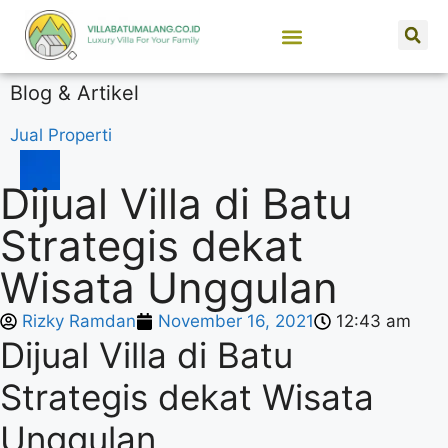
SEWA VILLA BATU MALANG
JUAL PROPERTI
Blog & Artikel
Jual Properti
Dijual Villa di Batu
Strategis dekat
Wisata Unggulan
Rizky Ramdan
November 16, 2021
12:43 am
Dijual Villa di Batu
Strategis dekat Wisata
Unggulan