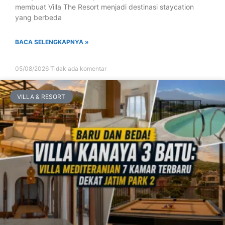
membuat Villa The Resort menjadi destinasi staycation
yang berbeda
BACA SELENGKAPNYA »
05/08/2026
Tidak ada komentar
VILLA & RESORT