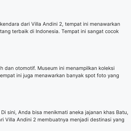
rkendara dari Villa Andini 2, tempat ini menawarkan
ang terbaik di Indonesia. Tempat ini sangat cocok
arah dan otomotif. Museum ini menampilkan koleksi
 tempat ini juga menawarkan banyak spot foto yang
Di sini, Anda bisa menikmati aneka jajanan khas Batu,
ri Villa Andini 2 membuatnya menjadi destinasi yang