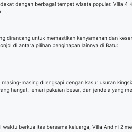
dekat dengan berbagai tempat wisata populer. Villa 4 K
n.
yang dirancang untuk memastikan kenyamanan dan kese
njol di antara pilihan penginapan lainnya di Batu:
as, masing-masing dilengkapi dengan kasur ukuran king
yang hangat, lemari pakaian besar, dan jendela yang
 waktu berkualitas bersama keluarga, Villa Andini 2 