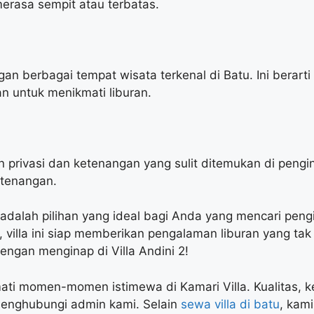
erasa sempit atau terbatas.
engan berbagai tempat wisata terkenal di Batu. Ini bera
an untuk menikmati liburan.
an privasi dan ketenangan yang sulit ditemukan di peng
etenangan.
2 adalah pilihan yang ideal bagi Anda yang mencari pen
s, villa ini siap memberikan pengalaman liburan yang t
ngan menginap di Villa Andini 2!
ati momen-momen istimewa di Kamari Villa. Kualitas, k
 menghubungi admin kami. Selain
sewa villa di batu
, kam