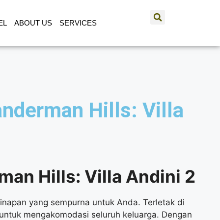
EL
ABOUT US
SERVICES
nderman Hills: Villa
an Hills: Villa Andini 2
ginapan yang sempurna untuk Anda. Terletak di
 untuk mengakomodasi seluruh keluarga. Dengan