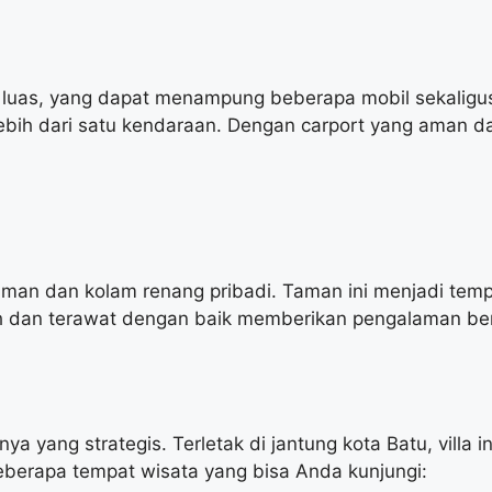
g luas, yang dapat menampung beberapa mobil sekaligus.
h dari satu kendaraan. Dengan carport yang aman dan
nyaman dan kolam renang pribadi. Taman ini menjadi tem
h dan terawat dengan baik memberikan pengalaman ber
inya yang strategis. Terletak di jantung kota Batu, vill
beberapa tempat wisata yang bisa Anda kunjungi: