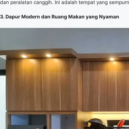
dan peralatan canggih. Ini adalah tempat yang sempurna 
3. Dapur Modern dan Ruang Makan yang Nyaman