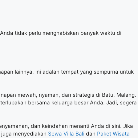
rti Anda tidak perlu menghabiskan banyak waktu di
inapan lainnya. Ini adalah tempat yang sempurna untuk
ginapan mewah, nyaman, dan strategis di Batu, Malang.
ak terlupakan bersama keluarga besar Anda. Jadi, segera
enyamanan, dan keindahan menanti Anda di sini. Jika
i juga menyediakan
Sewa Villa Bali
dan
Paket Wisata