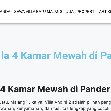
RANDA
SEWA VILLA BATU MALANG
JUAL PROPERTI
ARTIK
illa 4 Kamar Mewah di Pa
a 4 Kamar Mewah di Panderm
tu, Malang? Jika ya, Villa Andini 2 adalah pilihan pen
ewahan, kenyamanan, dan fasilitas lengkap yang cocok