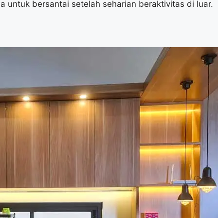
untuk bersantai setelah seharian beraktivitas di luar.