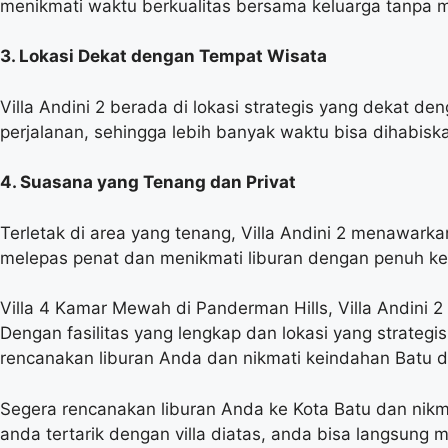
menikmati waktu berkualitas bersama keluarga tanpa m
3. Lokasi Dekat dengan Tempat Wisata
Villa Andini 2 berada di lokasi strategis yang dekat d
perjalanan, sehingga lebih banyak waktu bisa dihabisk
4. Suasana yang Tenang dan Privat
Terletak di area yang tenang, Villa Andini 2 menawark
melepas penat dan menikmati liburan dengan penuh k
Villa 4 Kamar Mewah di Panderman Hills, Villa Andini 
Dengan fasilitas yang lengkap dan lokasi yang strategi
rencanakan liburan Anda dan nikmati keindahan Batu de
Segera rencanakan liburan Anda ke Kota Batu dan nikm
anda tertarik dengan villa diatas, anda bisa langsung