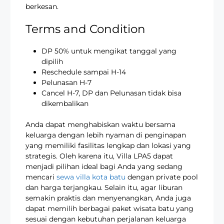
berkesan.
Terms and Condition
DP 50% untuk mengikat tanggal yang
dipilih
Reschedule sampai H-14
Pelunasan H-7
Cancel H-7, DP dan Pelunasan tidak bisa
dikembalikan
Anda dapat menghabiskan waktu bersama
keluarga dengan lebih nyaman di penginapan
yang memiliki fasilitas lengkap dan lokasi yang
strategis. Oleh karena itu, Villa LPA5 dapat
menjadi pilihan ideal bagi Anda yang sedang
mencari
sewa villa kota batu
dengan private pool
dan harga terjangkau. Selain itu, agar liburan
semakin praktis dan menyenangkan, Anda juga
dapat memilih berbagai paket wisata batu yang
sesuai dengan kebutuhan perjalanan keluarga