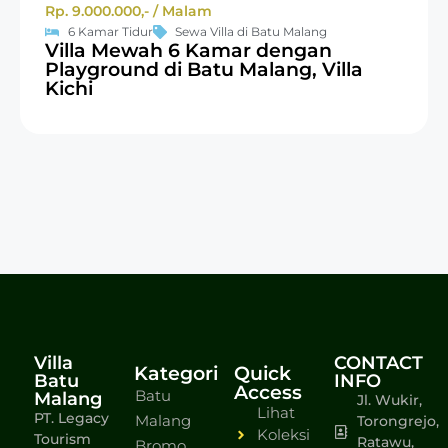
Rp. 9.000.000,- / Malam
6 Kamar Tidur
Sewa Villa di Batu Malang
Villa Mewah 6 Kamar dengan
Playground di Batu Malang, Villa
Kichi
Villa
CONTACT
Kategori
Quick
Batu
INFO
Access
Batu
Malang
Jl. Wukir,
Lihat
PT. Legacy
Malang
Torongrejo,
Koleksi
Tourism
Ratawu,
Bromo