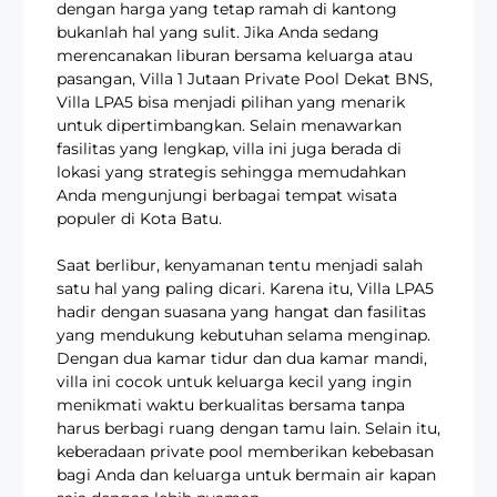
dengan harga yang tetap ramah di kantong
bukanlah hal yang sulit. Jika Anda sedang
merencanakan liburan bersama keluarga atau
pasangan, Villa 1 Jutaan Private Pool Dekat BNS,
Villa LPA5 bisa menjadi pilihan yang menarik
untuk dipertimbangkan. Selain menawarkan
fasilitas yang lengkap, villa ini juga berada di
lokasi yang strategis sehingga memudahkan
Anda mengunjungi berbagai tempat wisata
populer di Kota Batu.
Saat berlibur, kenyamanan tentu menjadi salah
satu hal yang paling dicari. Karena itu, Villa LPA5
hadir dengan suasana yang hangat dan fasilitas
yang mendukung kebutuhan selama menginap.
Dengan dua kamar tidur dan dua kamar mandi,
villa ini cocok untuk keluarga kecil yang ingin
menikmati waktu berkualitas bersama tanpa
harus berbagi ruang dengan tamu lain. Selain itu,
keberadaan private pool memberikan kebebasan
bagi Anda dan keluarga untuk bermain air kapan