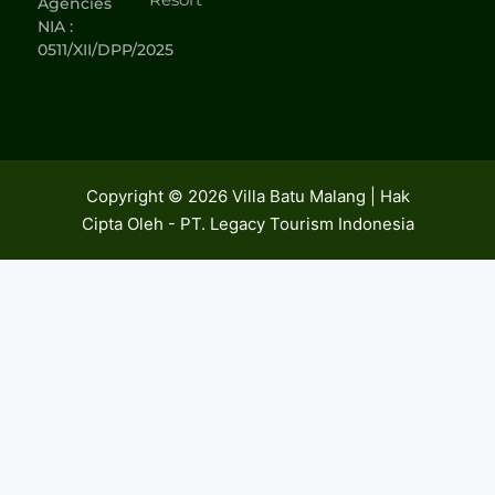
Agencies
NIA :
0511/XII/DPP/2025
Copyright © 2026 Villa Batu Malang | Hak
Cipta Oleh - PT. Legacy Tourism Indonesia