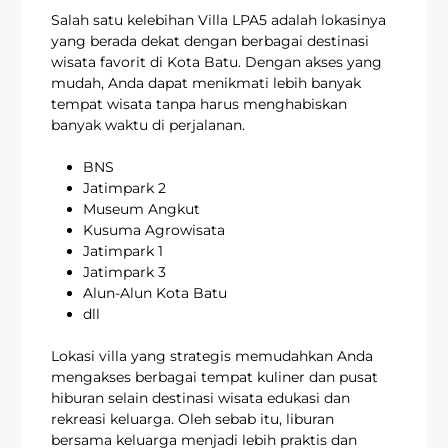
Salah satu kelebihan Villa LPA5 adalah lokasinya
yang berada dekat dengan berbagai destinasi
wisata favorit di Kota Batu. Dengan akses yang
mudah, Anda dapat menikmati lebih banyak
tempat wisata tanpa harus menghabiskan
banyak waktu di perjalanan.
BNS
Jatimpark 2
Museum Angkut
Kusuma Agrowisata
Jatimpark 1
Jatimpark 3
Alun-Alun Kota Batu
dll
Lokasi villa yang strategis memudahkan Anda
mengakses berbagai tempat kuliner dan pusat
hiburan selain destinasi wisata edukasi dan
rekreasi keluarga. Oleh sebab itu, liburan
bersama keluarga menjadi lebih praktis dan