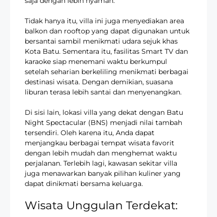
saja dengan lebih nyaman.
Tidak hanya itu, villa ini juga menyediakan area
balkon dan rooftop yang dapat digunakan untuk
bersantai sambil menikmati udara sejuk khas
Kota Batu. Sementara itu, fasilitas Smart TV dan
karaoke siap menemani waktu berkumpul
setelah seharian berkeliling menikmati berbagai
destinasi wisata. Dengan demikian, suasana
liburan terasa lebih santai dan menyenangkan.
Di sisi lain, lokasi villa yang dekat dengan Batu
Night Spectacular (BNS) menjadi nilai tambah
tersendiri. Oleh karena itu, Anda dapat
menjangkau berbagai tempat wisata favorit
dengan lebih mudah dan menghemat waktu
perjalanan. Terlebih lagi, kawasan sekitar villa
juga menawarkan banyak pilihan kuliner yang
dapat dinikmati bersama keluarga.
Wisata Unggulan Terdekat: