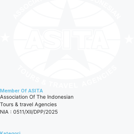
Member Of ASITA
Association Of The Indonesian
Tours & travel Agencies
NIA : 0511/XII/DPP/2025
Kategori