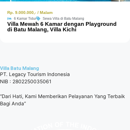
Rp. 9.000.000,- / Malam
6 Kamar Tidur
Sewa Villa di Batu Malang
Villa Mewah 6 Kamar dengan Playground
di Batu Malang, Villa Kichi
Villa Batu Malang
PT. Legacy Tourism Indonesia
NIB : 2802250035061
“Dari Hati, Kami Memberikan Pelayanan Yang Terbaik
Bagi Anda”