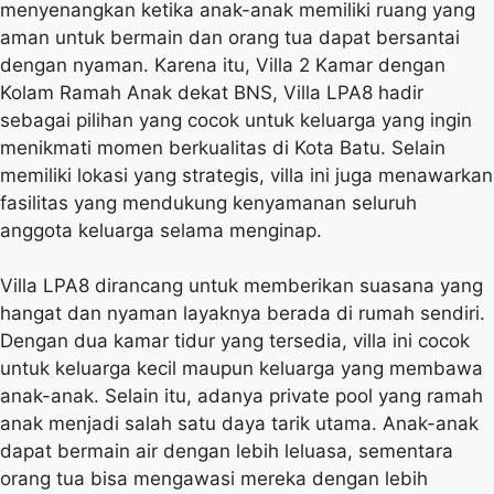
menyenangkan ketika anak-anak memiliki ruang yang
aman untuk bermain dan orang tua dapat bersantai
dengan nyaman. Karena itu, Villa 2 Kamar dengan
Kolam Ramah Anak dekat BNS, Villa LPA8 hadir
sebagai pilihan yang cocok untuk keluarga yang ingin
menikmati momen berkualitas di Kota Batu. Selain
memiliki lokasi yang strategis, villa ini juga menawarkan
fasilitas yang mendukung kenyamanan seluruh
anggota keluarga selama menginap.
Villa LPA8 dirancang untuk memberikan suasana yang
hangat dan nyaman layaknya berada di rumah sendiri.
Dengan dua kamar tidur yang tersedia, villa ini cocok
untuk keluarga kecil maupun keluarga yang membawa
anak-anak. Selain itu, adanya private pool yang ramah
anak menjadi salah satu daya tarik utama. Anak-anak
dapat bermain air dengan lebih leluasa, sementara
orang tua bisa mengawasi mereka dengan lebih