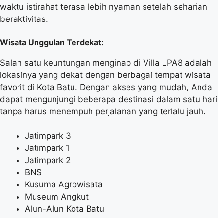
waktu istirahat terasa lebih nyaman setelah seharian
beraktivitas.
Wisata Unggulan Terdekat:
Salah satu keuntungan menginap di Villa LPA8 adalah
lokasinya yang dekat dengan berbagai tempat wisata
favorit di Kota Batu. Dengan akses yang mudah, Anda
dapat mengunjungi beberapa destinasi dalam satu hari
tanpa harus menempuh perjalanan yang terlalu jauh.
Jatimpark 3
Jatimpark 1
Jatimpark 2
BNS
Kusuma Agrowisata
Museum Angkut
Alun-Alun Kota Batu