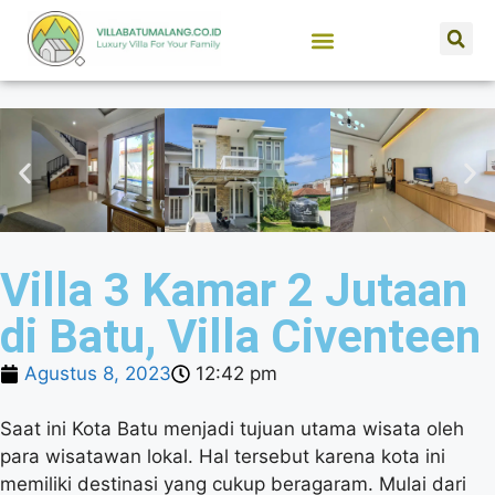
SEWA VILLA BATU MALANG
JUAL PROPERTI
Villa 3 Kamar 2 Jutaan
di Batu, Villa Civenteen
Agustus 8, 2023
12:42 pm
Saat ini Kota Batu menjadi tujuan utama wisata oleh
para wisatawan lokal. Hal tersebut karena kota ini
memiliki destinasi yang cukup beragaram. Mulai dari