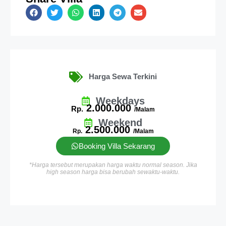
Harga Sewa Terkini
Weekdays
2.000.000
Rp.
/Malam
Weekend
2.500.000
Rp.
/Malam
Booking Villa Sekarang
*Harga tersebut merupakan harga waktu normal season. Jika
high season harga bisa berubah sewaktu-waktu.