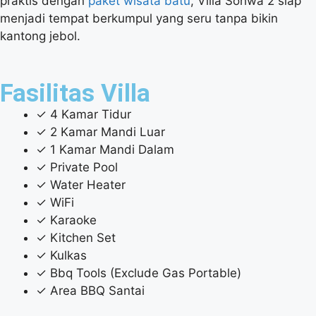
praktis dengan
paket wisata batu
, Villa Sohwa 2 siap
menjadi tempat berkumpul yang seru tanpa bikin
kantong jebol.
Fasilitas Villa
✓ 4 Kamar Tidur
✓ 2 Kamar Mandi Luar
✓ 1 Kamar Mandi Dalam
✓ Private Pool
✓ Water Heater
✓ WiFi
✓ Karaoke
✓ Kitchen Set
✓ Kulkas
✓ Bbq Tools (Exclude Gas Portable)
✓ Area BBQ Santai