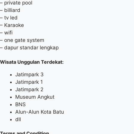
– private pool
– billiard
– tv led
– Karaoke
– wifi
– one gate system
– dapur standar lengkap
Wisata Unggulan Terdekat:
Jatimpark 3
Jatimpark 1
Jatimpark 2
Museum Angkut
BNS
Alun-Alun Kota Batu
dll
Terms and Condition