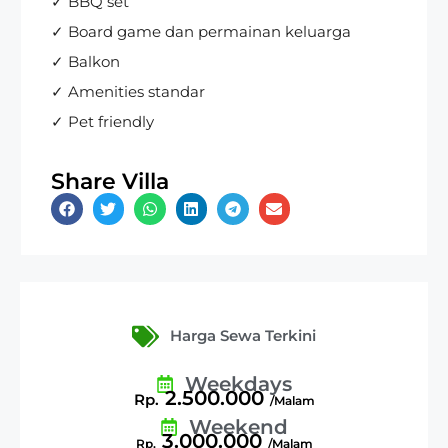
✓ BBQ set
✓ Board game dan permainan keluarga
✓ Balkon
✓ Amenities standar
✓ Pet friendly
Share Villa
Harga Sewa Terkini
Weekdays
2.500.000
Rp.
/Malam
Weekend
3.000.000
Rp.
/Malam