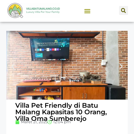
SEWA VILLA BATU MALANG
JUAL PROPERTI
Villa Pet Friendly di Batu
Malang Kapasitas 10 Orang,
Villa Oma Sumberejo
Maret 21, 2025
12:04 pm