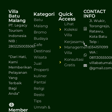
Villa
CONTACT
Kategori
Quick
Batu
INFO
Access
Batu
Malang
Jl. Wukir,
Lihat
PT. Legacy
Malang
Torongrejo,
Koleksi
Tourism
Ratawu,
Bromo
Villa
Indonesia
Kota Batu
Budaya
NIB :
Kerjasama
Telp :
Cafe
2802250035061
Management
0341511099
Destinasi
WA :
Villa
“Dari Hati,
Wisata
08113055500
Konsultasi
Kami
villabatumal
Jual
Gratis
Memberikan
@gmail.com
Properti
Pelayanan
kuliner
Yang
Pantai
Terbaik
Bagi
Religi
Anda”
Resto
Tips
Umrah &
Member