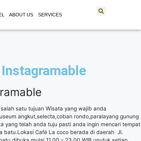
EL
ABOUT US
SERVICES
 Instagramable
gramable
 salah satu tujuan Wisata yang wajib anda
k,museum angkut,selecta,coban rondo,paralayang gunung
 yang telah anda tuju pasti anda ingin mencari tempat
 batu.Lokasi Café La coco berada di daerah Jl.
batu dibuka mulai 11.00 – 23.00 WIB unutuk setiap