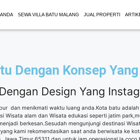
RANDA
SEWA VILLA BATU MALANG
JUAL PROPERTI
ARTIK
atu Dengan Konsep Yang
 Dengan Design Yang Insta
libur dan menikmati waktu luang anda.Kota batu adalah
nasi Wisata alam dan Wisata edukasi seperti jatim par
menjadi berkesan.Sesudah mengunjungi destinasi Wisata
 yang kami rekomendasikan saat anda berwisata ke kota
u, Jawa Timur 65311 dan untuk jam operasional la coco 