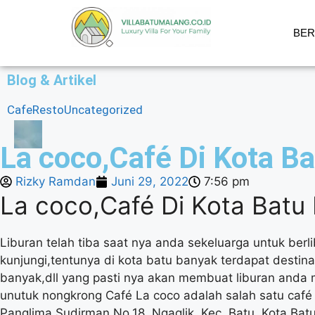
BE
Blog & Artikel
Cafe
Resto
Uncategorized
La coco,Café Di Kota B
Rizky Ramdan
Juni 29, 2022
7:56 pm
La coco,Café Di Kota Batu
Liburan telah tiba saat nya anda sekeluarga untuk ber
kunjungi,tentunya di kota batu banyak terdapat desti
banyak,dll yang pasti nya akan membuat liburan anda 
unutuk nongkrong Café La coco adalah salah satu café
Panglima Sudirman No.18, Ngaglik, Kec. Batu, Kota Bat