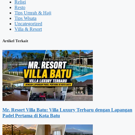
Religi
Resto
Tips Umrah & Haji
Tips Wisata
Uncategorized
Villa & Resort
Artikel Terkait
Mr. Resort Villa Batu: Villa Luxury Terbaru dengan Lapangan
Padel Pertama di Kota Batu