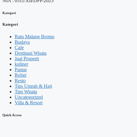
NIA : 0511/XII/DPP/2025
Kategori
Kategori
Batu Malang Bromo
Budaya
Cafe
Destinasi Wisata
Jual Properti
kuliner
Pantai
Religi
Resto
Tips Umrah & Haji
Tips Wisata
Uncategorized
Villa & Resort
Quick Access