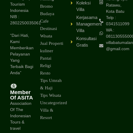
Koleksi
Tourism
Ratawu,
Bromo
Villa
Indonesia
Kota Batu
Budaya
NIB :
Kerjasama
Telp :
Cafe
2802250035061
Management
0341511099
Destinasi
WA :
Villa
“Dari Hati,
Wisata
08113055500
Konsultasi
Kami
villabatumalan
Jual Properti
Gratis
Memberikan
@gmail.com
kuliner
Pelayanan
Pantai
Yang
Religi
Terbaik Bagi
Anda”
Resto
Tips Umrah
& Haji
Member
Tips Wisata
Of ASITA
Uncategorized
Association
Of The
Villa &
Indonesian
Resort
Tours &
travel