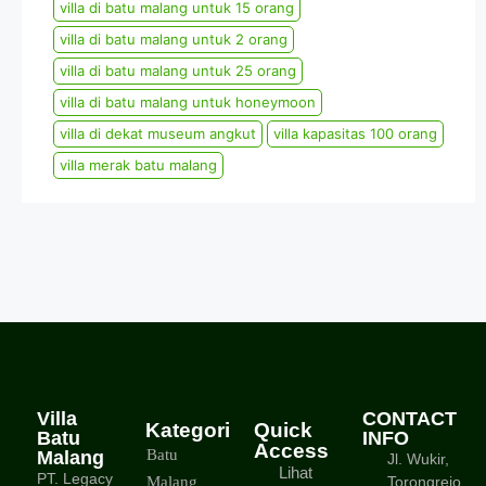
villa di batu malang untuk 15 orang
villa di batu malang untuk 2 orang
villa di batu malang untuk 25 orang
villa di batu malang untuk honeymoon
villa di dekat museum angkut
villa kapasitas 100 orang
villa merak batu malang
Villa
CONTACT
Kategori
Quick
Batu
INFO
Access
Batu
Malang
Jl. Wukir,
Lihat
PT. Legacy
Malang
Torongrejo,