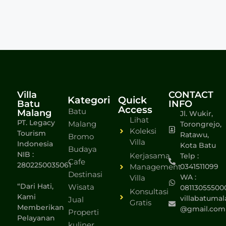
Villa
CONTACT
Kategori
Quick
Batu
INFO
Access
Batu
Malang
Jl. Wukir,
Lihat
PT. Legacy
Malang
Torongrejo,
Koleksi
Tourism
Ratawu,
Bromo
Villa
Indonesia
Kota Batu
Budaya
NIB :
Kerjasama
Telp :
Cafe
2802250035061
Management
0341511099
Destinasi
WA :
Villa
“Dari Hati,
Wisata
08113055500
Konsultasi
Kami
villabatumal
Jual
Gratis
Memberikan
@gmail.com
Properti
Pelayanan
kuliner