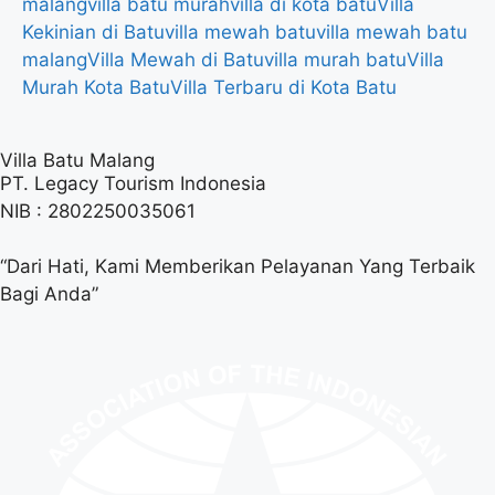
malang
villa batu murah
villa di kota batu
Villa
Kekinian di Batu
villa mewah batu
villa mewah batu
malang
Villa Mewah di Batu
villa murah batu
Villa
Murah Kota Batu
Villa Terbaru di Kota Batu
Villa Batu Malang
PT. Legacy Tourism Indonesia
NIB : 2802250035061
“Dari Hati, Kami Memberikan Pelayanan Yang Terbaik
Bagi Anda”