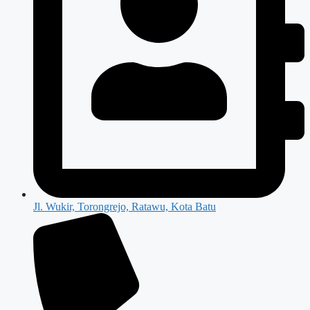
Jl. Wukir, Torongrejo, Ratawu, Kota Batu