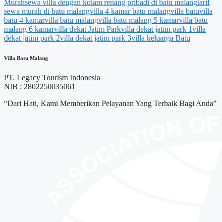
Murah
sewa villa dengan kolam renang pribadi di batu malang
tarif
sewa murah di batu malang
villa 4 kamar batu malang
villa batu
villa
batu 4 kamar
villa batu malang
villa batu malang 5 kamar
villa batu
malang 6 kamar
villa dekat Jatim Park
villa dekat jatim park 1
villa
dekat jatim park 2
villa dekat jatim park 3
villa keluarga Batu
Villa Batu Malang
PT. Legacy Tourism Indonesia
NIB : 2802250035061
“Dari Hati, Kami Memberikan Pelayanan Yang Terbaik Bagi Anda”