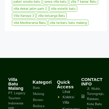
paket wisata batu
sewa villa batu
villa 7 kamar Batu
villa dekat jatim park 2
villa estetik batu
Villa Kanaya 3
villa keluarga Batu
villa Mediterania Batu
villa terbaru batu malang
Villa
CONTACT
Kategori
Quick
Batu
INFO
Access
Batu
Malang
Jl. Wukir,
Lihat
PT. Legacy
Malang
Torongrejo,
Koleksi
Tourism
Ratawu,
Bromo
Villa
Indonesia
Kota Batu
Budaya
NIB :
Kerjasama
Telp :