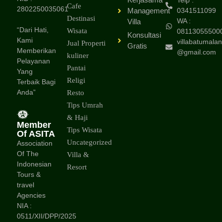
Cafe
2802250035061
Management
0341511099
Destinasi
WA :
Villa
“Dari Hati,
Wisata
08113055500
Konsultasi
Kami
villabatumalan
Jual Properti
Gratis
Memberikan
@gmail.com
kuliner
Pelayanan
Pantai
Yang
Religi
Terbaik Bagi
Anda”
Resto
Tips Umrah
& Haji
Member
Tips Wisata
Of ASITA
Uncategorized
Association
Of The
Villa &
Indonesian
Resort
Tours &
travel
Agencies
NIA :
0511/XII/DPP/2025