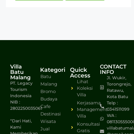
Villa
CONTACT
Kategori
Quick
Batu
INFO
Access
Batu
Malang
Jl. Wukir,
Lihat
PT. Legacy
Malang
Torongrejo,
Koleksi
Tourism
Ratawu,
Bromo
Villa
Indonesia
Kota Batu
Budaya
NIB :
Kerjasama
Telp :
Cafe
2802250035061
Management
0341511099
Destinasi
WA :
Villa
“Dari Hati,
Wisata
08113055500
Konsultasi
Kami
villabatumal
Jual
Gratis
Memberikan