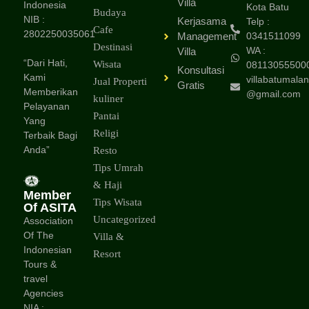
Villa
Indonesia
Kota Batu
Budaya
NIB :
Kerjasama
Telp :
Cafe
2802250035061
Management
0341511099
Destinasi
WA :
Villa
“Dari Hati,
Wisata
08113055500
Konsultasi
Kami
villabatumalan
Jual Properti
Gratis
Memberikan
@gmail.com
kuliner
Pelayanan
Pantai
Yang
Religi
Terbaik Bagi
Anda”
Resto
Tips Umrah
& Haji
Member
Tips Wisata
Of ASITA
Uncategorized
Association
Of The
Villa &
Indonesian
Resort
Tours &
travel
Agencies
NIA :