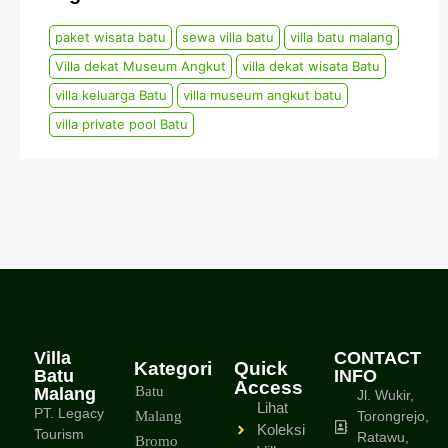
paket wisata batu
sewa villa batu
villa batu malang
Villa dekat Museum Angkut
villa dekat wisata Batu
villa keluarga Batu
villa museum angkut batu
villa private pool Batu
Villa
CONTACT
Kategori
Quick
Batu
INFO
Access
Batu
Malang
Jl. Wukir,
Lihat
PT. Legacy
Malang
Torongrejo,
Koleksi
Tourism
Ratawu,
Bromo