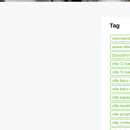
Tag
rekomenda
sewa vill
Staycatio
villa 12 k
villa 12 k
villa baru
villa batu
villa kapa
villa medi
villa priv
villa rom