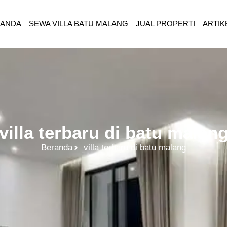
RANDA
SEWA VILLA BATU MALANG
JUAL PROPERTI
ARTIK
villa terbaru di batu malan
Beranda
villa terbaru di batu malang