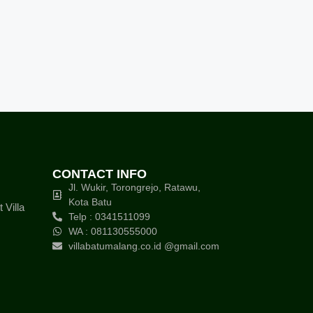
CONTACT INFO
Jl. Wukir, Torongrejo, Ratawu,
Kota Batu
Villa
Telp : 0341511099
WA : 081130555000
villabatumalang.co.id @gmail.com