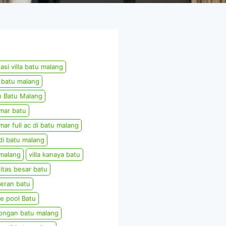
si villa batu malang
a batu malang
n Batu Malang
amar batu
amar full ac di batu malang
 di batu malang
 malang
villa kanaya batu
sitas besar batu
teran batu
ate pool Batu
bongan batu malang