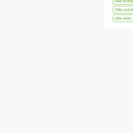
villa terb
Villa unt
villa vie