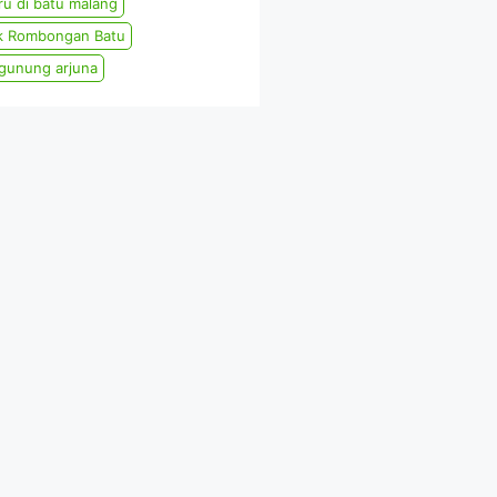
aru di batu malang
uk Rombongan Batu
w gunung arjuna