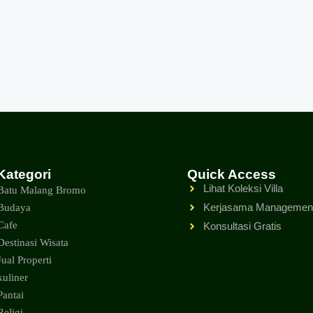
Kategori
Quick Access
Lihat Koleksi Villa
Batu Malang Bromo
Kerjasama Management 
Budaya
Cafe
Konsultasi Gratis
Destinasi Wisata
Jual Properti
kuliner
Pantai
Religi