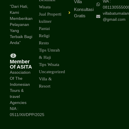
WA :
Villa
“Dari Hati,
Wisata
08113055500
Konsultasi
Kami
villabatumalan
Jual Properti
Gratis
Memberikan
@gmail.com
kuliner
Pelayanan
Pantai
Yang
Religi
Terbaik Bagi
Anda”
Resto
Tips Umrah
& Haji
Member
Tips Wisata
Of ASITA
Uncategorized
Association
Of The
Villa &
Indonesian
Resort
Tours &
travel
Agencies
NIA :
0511/XII/DPP/2025