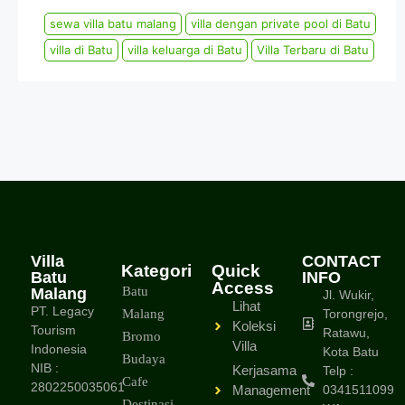
sewa villa batu malang
villa dengan private pool di Batu
villa di Batu
villa keluarga di Batu
Villa Terbaru di Batu
Villa
CONTACT
Kategori
Quick
Batu
INFO
Access
Batu
Malang
Jl. Wukir,
Lihat
PT. Legacy
Malang
Torongrejo,
Koleksi
Tourism
Ratawu,
Bromo
Villa
Indonesia
Kota Batu
Budaya
NIB :
Kerjasama
Telp :
Cafe
2802250035061
Management
0341511099
Destinasi