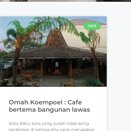
CAFE
Omah Koempoel : Cafe
bertema bangunan lawas
Kota Batu, kota yang sudah tidak asing
terdengar di telinga kita yang merupakan