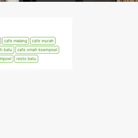
cafe malang
cafe murah
h batu
cafe omah koempoel
mpoel
resto batu