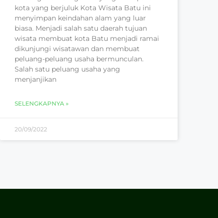
kota yang berjuluk Kota Wisata Batu ini
menyimpan keindahan alam yang luar
biasa. Menjadi salah satu daerah tujuan
wisata membuat kota Batu menjadi ramai
dikunjungi wisatawan dan membuat
peluang-peluang usaha bermunculan.
Salah satu peluang usaha yang
menjanjikan
SELENGKAPNYA »
20/09/2022