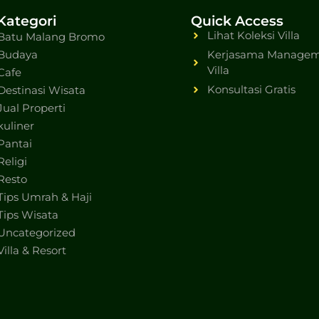
Kategori
Quick Access
Lihat Koleksi Villa
Batu Malang Bromo
Budaya
Kerjasama Manage
Villa
Cafe
Konsultasi Gratis
Destinasi Wisata
Jual Properti
kuliner
Pantai
Religi
Resto
Tips Umrah & Haji
Tips Wisata
Uncategorized
Villa & Resort