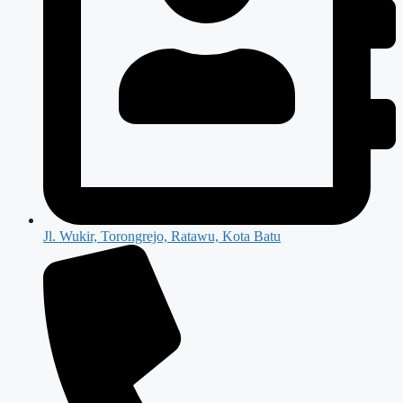
Jl. Wukir, Torongrejo, Ratawu, Kota Batu