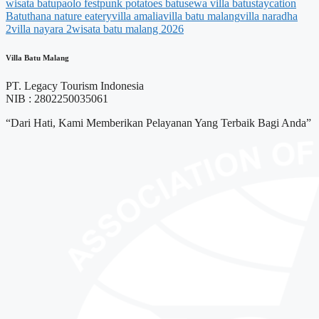
wisata batu
paolo fest
punk potatoes batu
sewa villa batu
staycation
Batu
thana nature eatery
villa amalia
villa batu malang
villa naradha
2
villa nayara 2
wisata batu malang 2026
Villa Batu Malang
PT. Legacy Tourism Indonesia
NIB : 2802250035061
“Dari Hati, Kami Memberikan Pelayanan Yang Terbaik Bagi Anda”