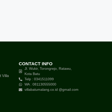
CONTACT INFO
Jl. Wukir, Torongrejo, Ratawu,
Kota Batu
Villa
Telp : 0341511099
WA : 081130555000
villabatumalang.co.id @gmail.com