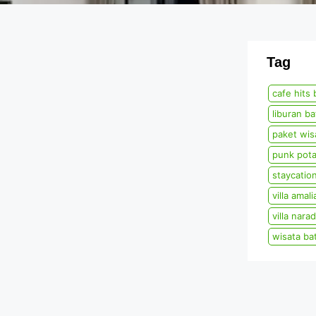
Tag
cafe hits 
liburan b
paket wis
punk pota
staycatio
villa amali
villa nara
wisata ba