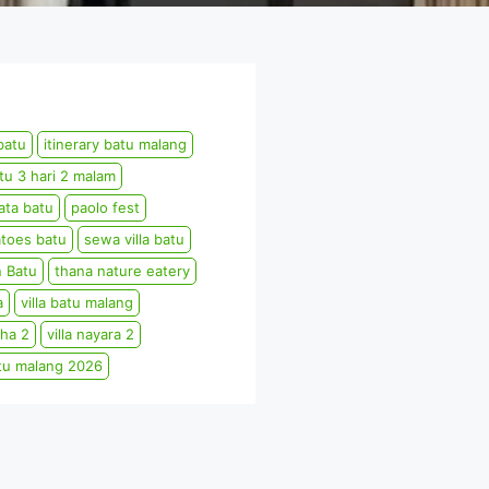
batu
itinerary batu malang
atu 3 hari 2 malam
ata batu
paolo fest
toes batu
sewa villa batu
n Batu
thana nature eatery
a
villa batu malang
dha 2
villa nayara 2
tu malang 2026