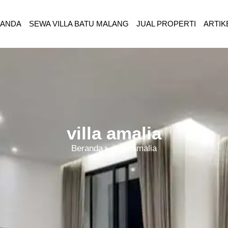
RANDA
SEWA VILLA BATU MALANG
JUAL PROPERTI
ARTIK
villa amalia
Beranda
villa amalia