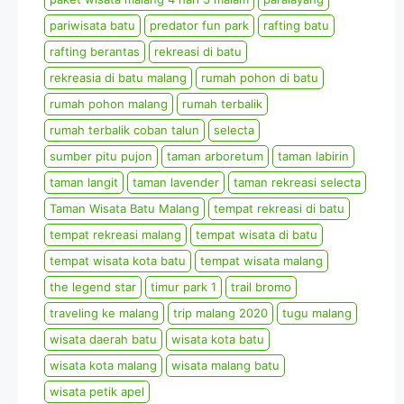
pariwisata batu
predator fun park
rafting batu
rafting berantas
rekreasi di batu
rekreasia di batu malang
rumah pohon di batu
rumah pohon malang
rumah terbalik
rumah terbalik coban talun
selecta
sumber pitu pujon
taman arboretum
taman labirin
taman langit
taman lavender
taman rekreasi selecta
Taman Wisata Batu Malang
tempat rekreasi di batu
tempat rekreasi malang
tempat wisata di batu
tempat wisata kota batu
tempat wisata malang
the legend star
timur park 1
trail bromo
traveling ke malang
trip malang 2020
tugu malang
wisata daerah batu
wisata kota batu
wisata kota malang
wisata malang batu
wisata petik apel