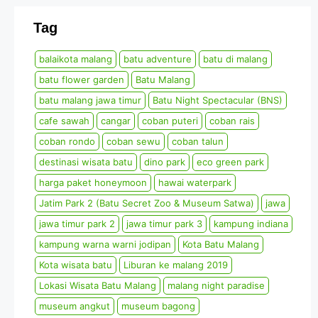
Tag
balaikota malang
batu adventure
batu di malang
batu flower garden
Batu Malang
batu malang jawa timur
Batu Night Spectacular (BNS)
cafe sawah
cangar
coban puteri
coban rais
coban rondo
coban sewu
coban talun
destinasi wisata batu
dino park
eco green park
harga paket honeymoon
hawai waterpark
Jatim Park 2 (Batu Secret Zoo & Museum Satwa)
jawa
jawa timur park 2
jawa timur park 3
kampung indiana
kampung warna warni jodipan
Kota Batu Malang
Kota wisata batu
Liburan ke malang 2019
Lokasi Wisata Batu Malang
malang night paradise
museum angkut
museum bagong