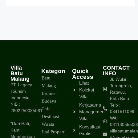
Villa
CONTACT
Kategori
Quick
Batu
INFO
Access
Batu
Malang
Jl. Wukir,
Lihat
PT. Legacy
Malang
Torongrejo,
Koleksi
Tourism
Ratawu,
Bromo
Villa
Indonesia
Kota Batu
Budaya
NIB :
Kerjasama
Telp :
Cafe
2802250035061
Management
0341511099
Destinasi
WA :
Villa
“Dari Hati,
Wisata
08113055500
Konsultasi
Kami
villabatumalan
Jual Properti
Gratis
Memberikan
@gmail.com