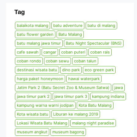
Tag
balaikota malang
batu adventure
batu di malang
batu flower garden
Batu Malang
batu malang jawa timur
Batu Night Spectacular (BNS)
cafe sawah
cangar
coban puteri
coban rais
coban rondo
coban sewu
coban talun
destinasi wisata batu
dino park
eco green park
harga paket honeymoon
hawai waterpark
Jatim Park 2 (Batu Secret Zoo & Museum Satwa)
jawa
jawa timur park 2
jawa timur park 3
kampung indiana
kampung warna warni jodipan
Kota Batu Malang
Kota wisata batu
Liburan ke malang 2019
Lokasi Wisata Batu Malang
malang night paradise
museum angkut
museum bagong