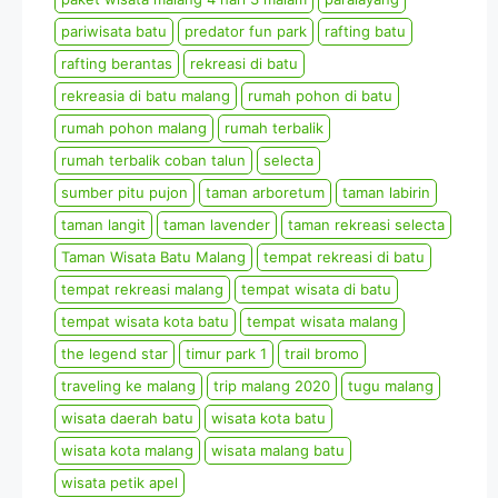
pariwisata batu
predator fun park
rafting batu
rafting berantas
rekreasi di batu
rekreasia di batu malang
rumah pohon di batu
rumah pohon malang
rumah terbalik
rumah terbalik coban talun
selecta
sumber pitu pujon
taman arboretum
taman labirin
taman langit
taman lavender
taman rekreasi selecta
Taman Wisata Batu Malang
tempat rekreasi di batu
tempat rekreasi malang
tempat wisata di batu
tempat wisata kota batu
tempat wisata malang
the legend star
timur park 1
trail bromo
traveling ke malang
trip malang 2020
tugu malang
wisata daerah batu
wisata kota batu
wisata kota malang
wisata malang batu
wisata petik apel