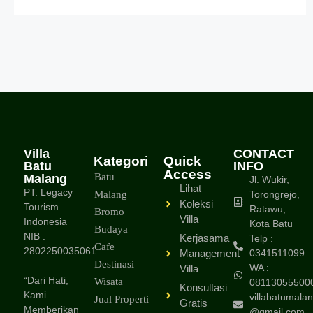
Villa
CONTACT
Kategori
Quick
Batu
INFO
Access
Batu
Malang
Jl. Wukir,
Lihat
PT. Legacy
Malang
Torongrejo,
Koleksi
Tourism
Ratawu,
Bromo
Villa
Indonesia
Kota Batu
Budaya
NIB :
Kerjasama
Telp :
Cafe
2802250035061
Management
0341511099
Destinasi
WA :
Villa
“Dari Hati,
Wisata
08113055500
Konsultasi
Kami
villabatumalan
Jual Properti
Gratis
Memberikan
@gmail.com