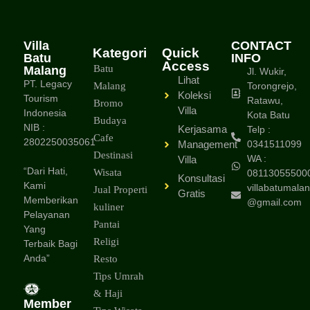
Villa
CONTACT
Kategori
Quick
Batu
INFO
Access
Batu
Malang
Jl. Wukir,
Lihat
PT. Legacy
Malang
Torongrejo,
Koleksi
Tourism
Ratawu,
Bromo
Villa
Indonesia
Kota Batu
Budaya
NIB :
Kerjasama
Telp :
Cafe
2802250035061
Management
0341511099
Destinasi
WA :
Villa
“Dari Hati,
Wisata
08113055500
Konsultasi
Kami
villabatumalan
Jual Properti
Gratis
Memberikan
@gmail.com
kuliner
Pelayanan
Pantai
Yang
Religi
Terbaik Bagi
Anda”
Resto
Tips Umrah
& Haji
Member